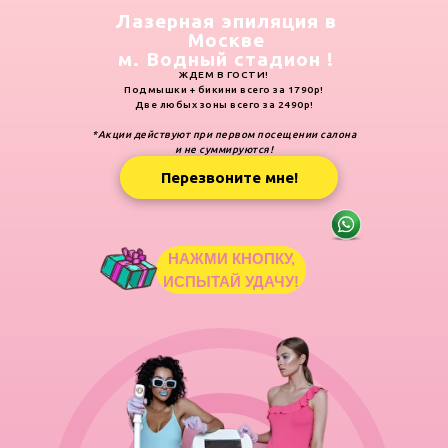
Лазерная эпиляция в
Москве
м. Водный стадион !
ЖДЕМ В ГОСТИ!
Подмышки + бикини всего за 1790р!
Две любых зоны всего за 2490р!
*Акции действуют при первом посещении салона
и не суммируются!
Перезвоните мне!
НАЖМИ КНОПКУ,
ИСПЫТАЙ УДАЧУ!