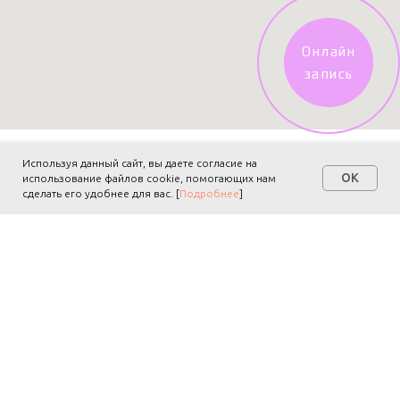
Онлайн
запись
Используя данный сайт, вы даете согласие на
ОТКРЫТЬ ФРАНШИЗУ
OK
использование файлов cookie, помогающих нам
сделать его удобнее для вас. [
Подробнее
]
МОБИЛЬНОЕ ПРИЛОЖЕНИЕ
СЕТИ
Скачивайте наше бесплатное мобильное приложение для удобства
самостоятельной записи и выбора любимого мастера!