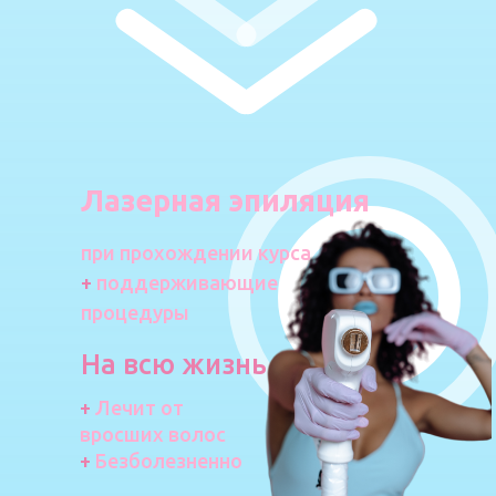
Лазерная эпиляция
при прохождении курса
+
поддерживающие
процедуры
На всю жизнь
+
Лечит от
вросших волос
+
Безболезненно