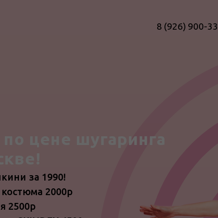
8 (926) 900-3
 по цене шугаринга
скве!
ини за 1990!
 костюма 2000р
я 2500р