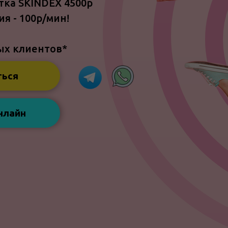
тка SKINDEX 4500р
я - 100р/мин!
ых клиентов*
ться
нлайн