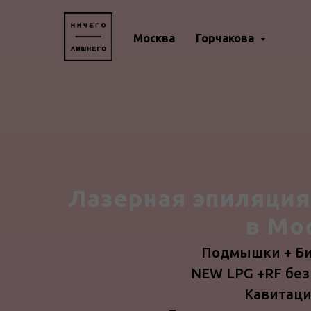
Москва
Горчакова
Лазерная эпиляция
в Мо
Подмышки + Бик
NEW LPG +RF без
Кавитаци