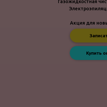
Газожидкостная чис
Электроэпиляци
Акция для нов
Записа
Купить о